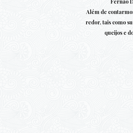
Fernão Di
Além de contarmos
redor, tais como s
queijos e d